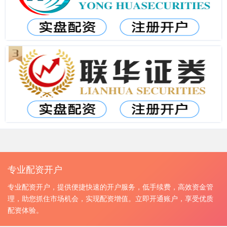
专业配资开户
专业配资开户，提供便捷快速的开户服务，低手续费，高效资金管
理，助您抓住市场机会，实现配资增值。立即开通账户，享受优质
配资体验。