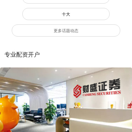
十大
更多话题动态
专业配资开户