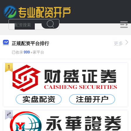
正规配资平台排行
更多
已收录
999
+家平台