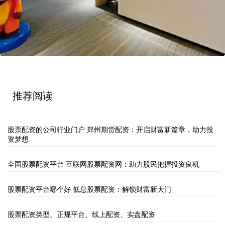
推荐阅读
股票配资的公司行业门户 郑州期货配资：开启财富新篇章，助力投
资梦想
全国股票配资平台 互联网股票配资网：助力股民把握投资良机
股票配资平台哪个好 低息股票配资：解锁财富新大门
股票配资类型、正规平台、线上配资、实盘配资