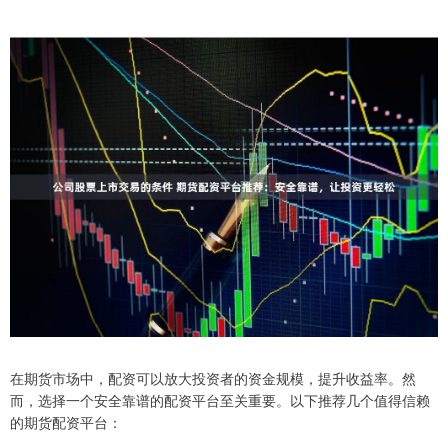
在期货市场中，配资可以放大投资者的资金规模，提升收益率。然
而，选择一个安全靠谱的配资平台至关重要。以下推荐几个值得信赖
的期货配资平台：