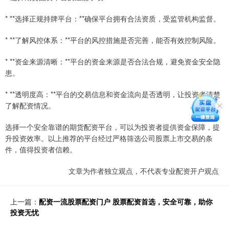
* **选择正规持牌平台：**确保平台拥有合法资质，受监管机构监督。
* **了解风控体系：**平台的风控措施是否完善，能否有效控制风险。
* **资金来源清晰：**平台的资金来源是否合法合规，避免资金安全隐
患。
* **透明度高：**平台的交易信息和资金流向是否透明，让投资者清楚
了解配资情况。
选择一个安全靠谱的期货配资平台，可以为投资者提供资金保障，提
升投资效率。以上推荐的平台经过严格筛选公司股票上市交易的条
件，值得投资者信赖。
文章为作者独立观点，不代表专业配资开户观点
上一篇：
配资一流股票配资门户 股票配资首选，安全可靠，助你
投资无忧