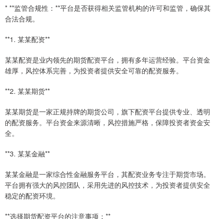
* **监管合规性：**平台是否获得相关监管机构的许可和监管，确保其
合法合规。
**1. 某某配资**
某某配资是业内领先的期货配资平台，拥有多年运营经验。平台资金
雄厚，风控体系完善，为投资者提供安全可靠的配资服务。
**2. 某某期货**
某某期货是一家正规持牌的期货公司，旗下配资平台提供专业、透明
的配资服务。平台资金来源清晰，风控措施严格，保障投资者资金安
全。
**3. 某某金融**
某某金融是一家综合性金融服务平台，其配资业务专注于期货市场。
平台拥有强大的风控团队，采用先进的风控技术，为投资者提供安全
稳定的配资环境。
**选择期货配资平台的注意事项：**